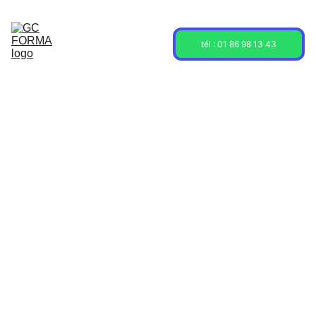
Acceuil
Formations
Sessions
tél : 01 86 98 13 43
À propos
Contact
Blog