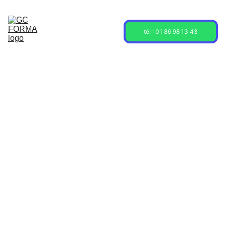
Acceuil
Formations
Sessions
tél : 01 86 98 13 43
À propos
Contact
Blog