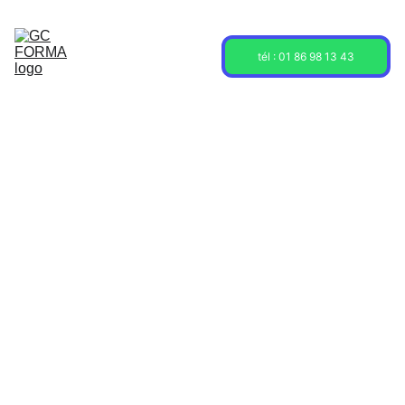
Acceuil
Formations
Sessions
tél : 01 86 98 13 43
À propos
Contact
Blog