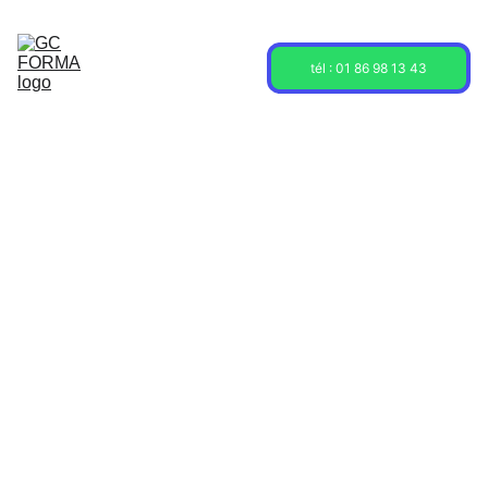
Acceuil
Formations
Sessions
tél : 01 86 98 13 43
À propos
Contact
Blog