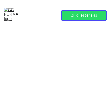
Acceuil
Formations
Sessions
tél : 01 86 98 13 43
À propos
Contact
Blog