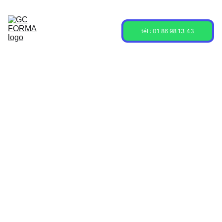
Acceuil
Formations
Sessions
tél : 01 86 98 13 43
À propos
Contact
Blog