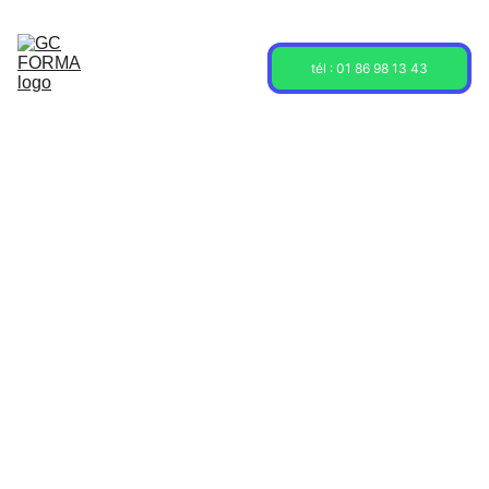
Acceuil
Formations
Sessions
tél : 01 86 98 13 43
À propos
Contact
Blog