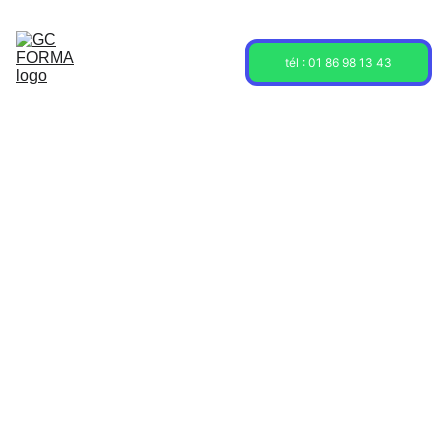
Acceuil
Formations
Sessions
tél : 01 86 98 13 43
À propos
Contact
Blog