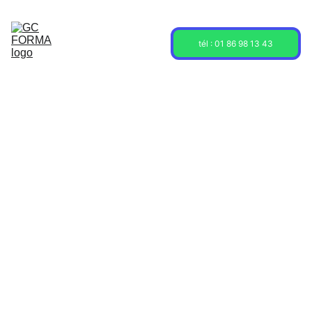
Acceuil
Formations
Sessions
tél : 01 86 98 13 43
À propos
Contact
Blog