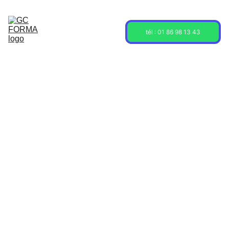
Acceuil
Formations
Sessions
tél : 01 86 98 13 43
À propos
Contact
Blog