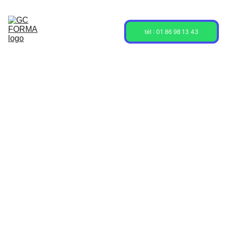
Acceuil
Formations
Sessions
tél : 01 86 98 13 43
À propos
Contact
Blog