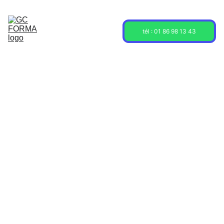
Acceuil
Formations
Sessions
tél : 01 86 98 13 43
À propos
Contact
Blog