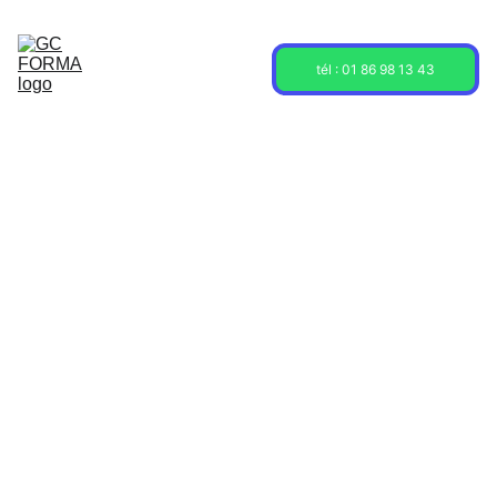
Acceuil
Formations
Sessions
tél : 01 86 98 13 43
À propos
Contact
Blog
4/3/2025
2 min read