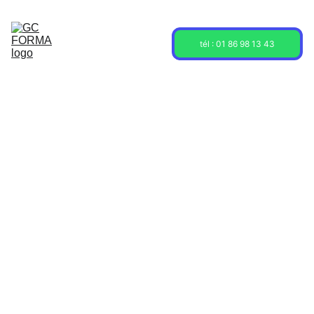
Acceuil
Formations
Sessions
tél : 01 86 98 13 43
À propos
Contact
Blog
5/6/2025
2 min read