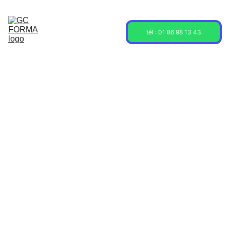
Acceuil
Formations
Sessions
tél : 01 86 98 13 43
À propos
Contact
Blog
4/28/2025
3 min read