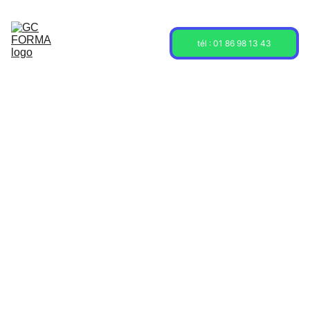
Acceuil
Formations
Sessions
tél : 01 86 98 13 43
À propos
Contact
Blog