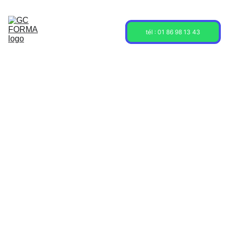
Acceuil
Formations
Sessions
tél : 01 86 98 13 43
À propos
Contact
Blog
5/8/2024